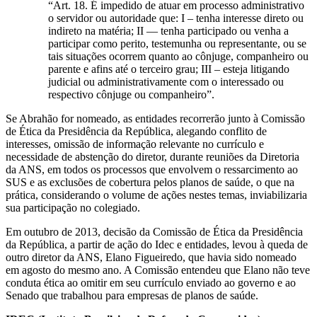
“Art. 18. É impedido de atuar em processo administrativo
o servidor ou autoridade que: I – tenha interesse direto ou
indireto na matéria; II — tenha participado ou venha a
participar como perito, testemunha ou representante, ou se
tais situações ocorrem quanto ao cônjuge, companheiro ou
parente e afins até o terceiro grau; III – esteja litigando
judicial ou administrativamente com o interessado ou
respectivo cônjuge ou companheiro”.
Se Abrahão for nomeado, as entidades recorrerão junto à Comissão
de Ética da Presidência da República, alegando conflito de
interesses, omissão de informação relevante no currículo e
necessidade de abstenção do diretor, durante reuniões da Diretoria
da ANS, em todos os processos que envolvem o ressarcimento ao
SUS e as exclusões de cobertura pelos planos de saúde, o que na
prática, considerando o volume de ações nestes temas, inviabilizaria
sua participação no colegiado.
Em outubro de 2013, decisão da Comissão de Ética da Presidência
da República, a partir de ação do Idec e entidades, levou à queda de
outro diretor da ANS, Elano Figueiredo, que havia sido nomeado
em agosto do mesmo ano. A Comissão entendeu que Elano não teve
conduta ética ao omitir em seu currículo enviado ao governo e ao
Senado que trabalhou para empresas de planos de saúde.