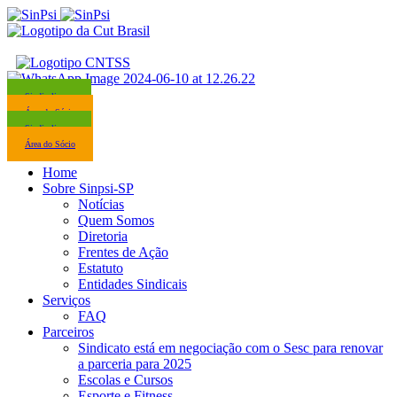
Sindicalize-se
Área do Sócio
Sindicalize-se
Área do Sócio
Home
Sobre Sinpsi-SP
Notícias
Quem Somos
Diretoria
Frentes de Ação
Estatuto
Entidades Sindicais
Serviços
FAQ
Parceiros
Sindicato está em negociação com o Sesc para renovar
a parceria para 2025
Escolas e Cursos
Esporte e Fitness