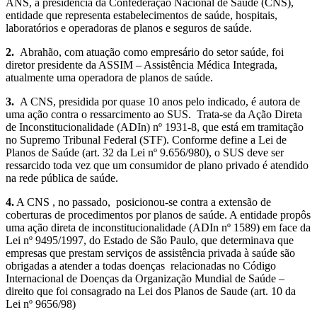
ANS, a presidência da Confederação Nacional de Saúde (CNS),
entidade que representa estabelecimentos de saúde, hospitais,
laboratórios e operadoras de planos e seguros de saúde.
2.
Abrahão, com atuação como empresário do setor saúde, foi
diretor presidente da ASSIM – Assistência Médica Integrada,
atualmente uma operadora de planos de saúde.
3.
A CNS, presidida por quase 10 anos pelo indicado, é autora de
uma ação contra o ressarcimento ao SUS. Trata-se da Ação Direta
de Inconstitucionalidade (ADIn) nº 1931-8, que está em tramitação
no Supremo Tribunal Federal (STF). Conforme define a Lei de
Planos de Saúde (art. 32 da Lei nº 9.656/980), o SUS deve ser
ressarcido toda vez que um consumidor de plano privado é atendido
na rede pública de saúde.
4.
A CNS , no passado, posicionou-se contra a extensão de
coberturas de procedimentos por planos de saúde. A entidade propôs
uma ação direta de inconstitucionalidade (ADIn nº 1589) em face da
Lei nº 9495/1997, do Estado de São Paulo, que determinava que
empresas que prestam serviços de assistência privada à saúde são
obrigadas a atender a todas doenças relacionadas no Código
Internacional de Doenças da Organização Mundial de Saúde –
direito que foi consagrado na Lei dos Planos de Saude (art. 10 da
Lei nº 9656/98)