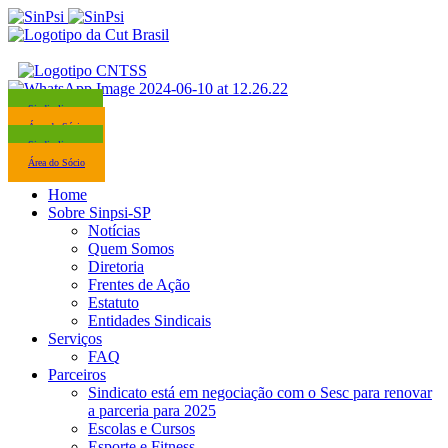
Sindicalize-se
Área do Sócio
Sindicalize-se
Área do Sócio
Home
Sobre Sinpsi-SP
Notícias
Quem Somos
Diretoria
Frentes de Ação
Estatuto
Entidades Sindicais
Serviços
FAQ
Parceiros
Sindicato está em negociação com o Sesc para renovar
a parceria para 2025
Escolas e Cursos
Esporte e Fitness