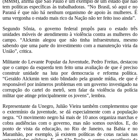
(MMM), afirma que São Paulo é um exemplo de um estado que não
tem políticas específicas às trabalhadoras. “No Brasil, só aqui e no
Paraná é que não há nenhum organismo de apoio às mulheres. É
uma vergonha o estado mais rico da Nação não ter feito isso ainda”.
Segundo Sônia, o governo federal propôs para o estado três
unidades móveis de atendimento à violência contra as mulheres do
campo. “Alckmin alegou que não tinha infraestrutura, mesmo
sabendo que uma parte do investimento com a manutenção viria da
União”, critica.
Militante do Levante Popular da Juventude, Pedro Freitas, destacou
que o campo da esquerda tem feito uma avaliação de que é preciso
construir unidade na luta por democracia e reforma política.
“Geraldo Alckmin tem sido blindado pela grande mídia, ele que é
responsável por inúmeros problemas em um governo investigado na
corrupção do cartel do metrô, sem falar da violência da polícia
militar que atinge principalmente os jovens”, lembra.
Representante da Unegro, Julião Vieira também complementou que
o extermínio da juventude, se dá especialmente com a população
negra. “O movimento negro há mais de 10 anos organiza marchas e
cobra audiências com o governo, mas não somos ouvidos. E, do
ponto de vista da educação, no Rio de Janeiro, na Bahia e no
Maranhão, por exemplo, já existem políticas de cotas raciais nas
universidades públicas. E, em São Paulo, o centro a excelência da