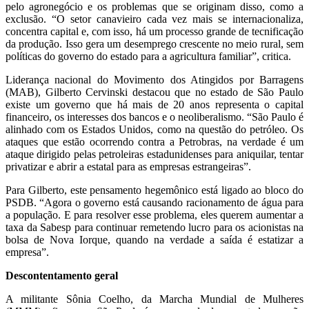
pelo agronegócio e os problemas que se originam disso, como a
exclusão. “O setor canavieiro cada vez mais se internacionaliza,
concentra capital e, com isso, há um processo grande de tecnificação
da produção. Isso gera um desemprego crescente no meio rural, sem
políticas do governo do estado para a agricultura familiar”, critica.
Liderança nacional do Movimento dos Atingidos por Barragens
(MAB), Gilberto Cervinski destacou que no estado de São Paulo
existe um governo que há mais de 20 anos representa o capital
financeiro, os interesses dos bancos e o neoliberalismo. “São Paulo é
alinhado com os Estados Unidos, como na questão do petróleo. Os
ataques que estão ocorrendo contra a Petrobras, na verdade é um
ataque dirigido pelas petroleiras estadunidenses para aniquilar, tentar
privatizar e abrir a estatal para as empresas estrangeiras”.
Para Gilberto, este pensamento hegemônico está ligado ao bloco do
PSDB. “Agora o governo está causando racionamento de água para
a população. E para resolver esse problema, eles querem aumentar a
taxa da Sabesp para continuar remetendo lucro para os acionistas na
bolsa de Nova Iorque, quando na verdade a saída é estatizar a
empresa”.
Descontentamento geral
A militante Sônia Coelho, da Marcha Mundial de Mulheres