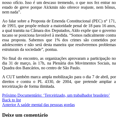
nosso ofício. Isso é um descaso tremendo, o que nos fez entrar no
estado de greve porque Alckmin não oferece reajuste, nem bônus,
nem nada”.
Ao falar sobre a Proposta de Emenda Constitucional (PEC) nº 171,
de 1993, que propõe reduzir a maioridade penal de 18 para 16 anos,
a qual tramita na Câmara dos Deputados, Aldo expõe que o governo
tucano se posiciona favorável à medida. “Somos radicalmente contra
essa proposta. Sabemos que 1% dos crimes são cometidos por
adolescentes e não será desta maneira que resolveremos problemas
estruturais da sociedade”, pontua.
No final do encontro, as organizações aprovaram a participação no
dia 31 de março, às 17h, na Plenária dos Movimentos Sociais, na
Quadra dos Bancários, no centro de São Paulo.
A CUT também marca ampla mobilização para o dia 7 de abril, por
direitos e contra o PL 4330, de 2004, que pretende ampliar a
terceirização de forma ilimitada.
Próximo
Documentário: ‘Terceirizado, um trabalhador brasileiro’
Back to list
Anterior
A saúde mental das pessoas gordas
Deixe um comentário