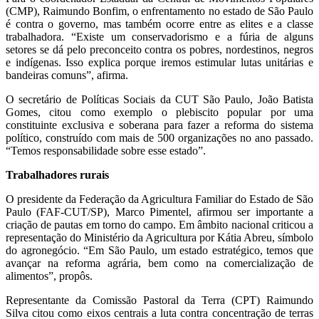
(CMP), Raimundo Bonfim, o enfrentamento no estado de São Paulo
é contra o governo, mas também ocorre entre as elites e a classe
trabalhadora. “Existe um conservadorismo e a fúria de alguns
setores se dá pelo preconceito contra os pobres, nordestinos, negros
e indígenas. Isso explica porque iremos estimular lutas unitárias e
bandeiras comuns”, afirma.
O secretário de Políticas Sociais da CUT São Paulo, João Batista
Gomes, citou como exemplo o plebiscito popular por uma
constituinte exclusiva e soberana para fazer a reforma do sistema
político, construído com mais de 500 organizações no ano passado.
“Temos responsabilidade sobre esse estado”.
Trabalhadores rurais
O presidente da Federação da Agricultura Familiar do Estado de São
Paulo (FAF-CUT/SP), Marco Pimentel, afirmou ser importante a
criação de pautas em torno do campo. Em âmbito nacional criticou a
representação do Ministério da Agricultura por Kátia Abreu, símbolo
do agronegócio. “Em São Paulo, um estado estratégico, temos que
avançar na reforma agrária, bem como na comercialização de
alimentos”, propôs.
Representante da Comissão Pastoral da Terra (CPT) Raimundo
Silva citou como eixos centrais a luta contra concentração de terras