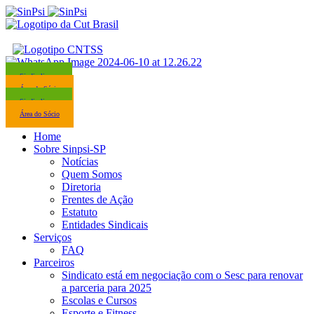
Sindicalize-se
Área do Sócio
Sindicalize-se
Área do Sócio
Home
Sobre Sinpsi-SP
Notícias
Quem Somos
Diretoria
Frentes de Ação
Estatuto
Entidades Sindicais
Serviços
FAQ
Parceiros
Sindicato está em negociação com o Sesc para renovar
a parceria para 2025
Escolas e Cursos
Esporte e Fitness