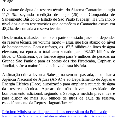
26
ago
O volume de água da reserva técnica do Sistema Cantareira atingiu
11,7 %, segundo medição de hoje (26) da Companhia de
Saneamento Básico do Estado de São Paulo (Sabesp). Há um ano, o
nível dos quatro reservatórios que compõem o Cantareira estava em
48,4%, descontada a reserva técnica.
Desde maio, o abastecimento em parte do estado passou a depender
da reserva técnica ou volume morto – água que fica abaixo do nível
de bombeamento. Com o reforço, os 182,5 bilhões de litros de água
elevaram, na época, o total armazenado para 982,07 bilhões de
litros. O Cantareira, que fornece água para 9 milhões de pessoas na
Grande São Paulo e para as bacias dos rios Piracicaba, Capivari e
Jundiaí, sofre a maior falta de chuva de sua história.
A situação crítica levou a Sabesp, na semana passada, a solicitar à
Agência Nacional de Águas (ANA) e ao Departamento de Águas e
Energia Elétrica (Daee) autorização para ampliar a retirada de água
da reserva técnica. Apesar de não haver necessidade de
bombeamento adicional, segundo a Sabesp, a medida preventiva é
para dispor de mais 106 bilhões de litros de água da reserva,
especificamente da Represa Jaguari/Jacareí.
Próximo
Ministra avalia que entidades necessitam da Política de
Participação Social para fortalecer atuação na construção de políticas