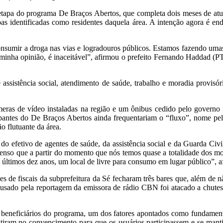
etapa do programa De Braços Abertos, que completa dois meses de atua
oas identificadas como residentes daquela área. A intenção agora é e
sumir a droga nas vias e logradouros públicos. Estamos fazendo uma
 na minha opinião, é inaceitável”, afirmou o prefeito Fernando Haddad (P
ssistência social, atendimento de saúde, trabalho e moradia provisó
eras de vídeo instaladas na região e um ônibus cedido pelo governo 
ipantes do De Braços Abertos ainda frequentariam o “fluxo”, nome pel
o flutuante da área.
do efetivo de agentes de saúde, da assistência social e da Guarda Civ
enso que a partir do momento que nós temos quase a totalidade dos mo
 últimos dez anos, um local de livre para consumo em lugar público”, a
 de fiscais da subprefeitura da Sé fecharam três bares que, além de n
 usado pela reportagem da emissora de rádio CBN foi atacado a chutes
eneficiários do programa, um dos fatores apontados como fundamentai
sistiram no convencimento para que os usuários participassem e se ma