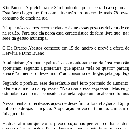
São Paulo – A prefeitura de São Paulo deu por encerrada a segunda 
Esta fase chegou ao fim com a inclusão no projeto de mais 78 pess
consumo de crack na rua.
“O que nós estamos recomendando é que essas pessoas deixem de con
na região. Para que ela perca essa característica de feira livre que,
sede da gestão municipal.
O De Braços Abertos começou em 15 de janeiro e prevê a oferta de a
Helvétia e Dino Bueno.
A administração municipal realiza o monitoramento da área com câm
apontaram, segundo a prefeitura, que apenas “três ou quatro” partic
ideia é “aumentar o desestimulo” ao consumo de drogas pela populaçã
Segundo o prefeito, esse desestímulo será feito por meio do aumento 
falar em aumento da repressão. “Não usaria essa expressão. Mas eu p
estimulado a não mais considerar aquela região um local como foi nos
Nessa manhã, uma dessas ações de desestímulo foi deflagrada. Equipes
tráfico de drogas na região. A operação provocou tumulto. Um carro
foi agredido.
Haddad afirmou que é uma preocupação não perder a confiança dos b
que essa fase é mais difícil e demorada que as anteriores, que con