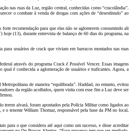
ção nas ruas da Luz, região central, conhecidas como “cracolândia”.
ndurecer o combate à venda de drogas com ações de “desestímulo” ao
s forte recomendação para que elas não se aglomerem consumindo ali
T) hoje (13), durante entrevista de balanço de 60 dias do programa, na
ria para usuários de crack que viviam em barracos montados nas ruas
federal através do programa Crack é Possível Vencer. Essas imagens
o qual é conhecida a aglomeração de usuários e traficantes. Agora, a
il Metropolitana de maneira “equilibrada”. Haddad, no entanto, evitou
radores da região acolhidos, quem visita com esse fim a Luz deve ser
firmou.
ão terem alvará, foram apontados pela Polícia Militar como ligados ao
, e o tenente William Thomaz, responsável pela base da PM no local,
s para o que considera até aqui como um sucesso, e disse acreditar
ntivessem no De Braços Abertos. “Esse processo tem que ser mediado.