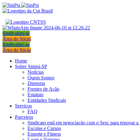
Sindicalize-se
Área do Sócio
Sindicalize-se
Área do Sócio
Home
Sobre Sinpsi-SP
Notícias
Quem Somos
Diretoria
Frentes de Ação
Estatuto
Entidades Sindicais
Serviços
FAQ
Parceiros
Sindicato está em negociação com o Sesc para renovar a 
Escolas e Cursos
Esporte e Fitness
Lazer e Turismo