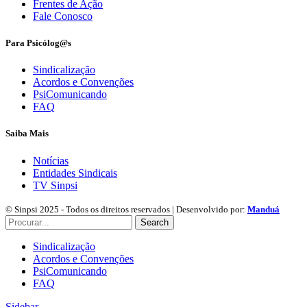
Frentes de Ação
Fale Conosco
Para Psicólog@s
Sindicalização
Acordos e Convenções
PsiComunicando
FAQ
Saiba Mais
Notícias
Entidades Sindicais
TV Sinpsi
© Sinpsi 2025 - Todos os direitos reservados | Desenvolvido por:
Manduá
Search
Sindicalização
Acordos e Convenções
PsiComunicando
FAQ
Sidebar