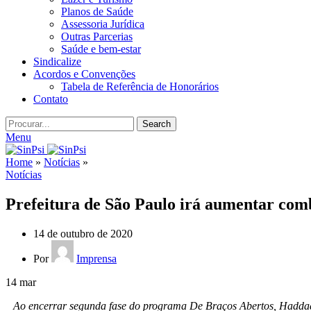
Planos de Saúde
Assessoria Jurídica
Outras Parcerias
Saúde e bem-estar
Sindicalize
Acordos e Convenções
Tabela de Referência de Honorários
Contato
Search
Menu
Home
»
Notícias
»
Notícias
Prefeitura de São Paulo irá aumentar com
14 de outubro de 2020
Por
Imprensa
14
mar
Ao encerrar segunda fase do programa De Braços Abertos, Haddad af