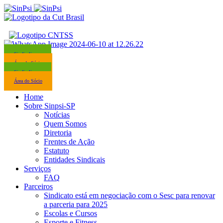
Sindicalize-se
Área do Sócio
Sindicalize-se
Área do Sócio
Home
Sobre Sinpsi-SP
Notícias
Quem Somos
Diretoria
Frentes de Ação
Estatuto
Entidades Sindicais
Serviços
FAQ
Parceiros
Sindicato está em negociação com o Sesc para renovar
a parceria para 2025
Escolas e Cursos
Esporte e Fitness