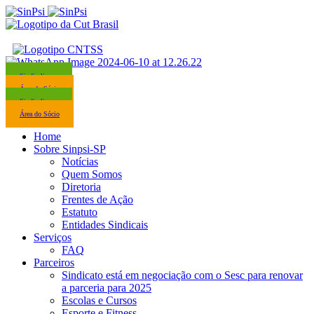
Sindicalize-se
Área do Sócio
Sindicalize-se
Área do Sócio
Home
Sobre Sinpsi-SP
Notícias
Quem Somos
Diretoria
Frentes de Ação
Estatuto
Entidades Sindicais
Serviços
FAQ
Parceiros
Sindicato está em negociação com o Sesc para renovar
a parceria para 2025
Escolas e Cursos
Esporte e Fitness