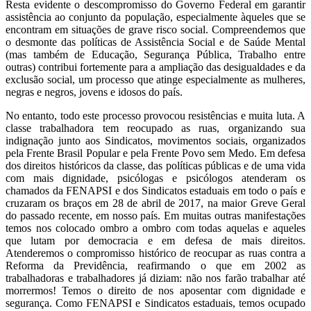
Resta evidente o descompromisso do Governo Federal em garantir
assistência ao conjunto da população, especialmente àqueles que se
encontram em situações de grave risco social. Compreendemos que
o desmonte das políticas de Assistência Social e de Saúde Mental
(mas também de Educação, Segurança Pública, Trabalho entre
outras) contribui fortemente para a ampliação das desigualdades e da
exclusão social, um processo que atinge especialmente as mulheres,
negras e negros, jovens e idosos do país.
No entanto, todo este processo provocou resistências e muita luta. A
classe trabalhadora tem reocupado as ruas, organizando sua
indignação junto aos Sindicatos, movimentos sociais, organizados
pela Frente Brasil Popular e pela Frente Povo sem Medo. Em defesa
dos direitos históricos da classe, das políticas públicas e de uma vida
com mais dignidade, psicólogas e psicólogos atenderam os
chamados da FENAPSI e dos Sindicatos estaduais em todo o país e
cruzaram os braços em 28 de abril de 2017, na maior Greve Geral
do passado recente, em nosso país. Em muitas outras manifestações
temos nos colocado ombro a ombro com todas aquelas e aqueles
que lutam por democracia e em defesa de mais direitos.
Atenderemos o compromisso histórico de reocupar as ruas contra a
Reforma da Previdência, reafirmando o que em 2002 as
trabalhadoras e trabalhadores já diziam: não nos farão trabalhar até
morrermos! Temos o direito de nos aposentar com dignidade e
segurança. Como FENAPSI e Sindicatos estaduais, temos ocupado