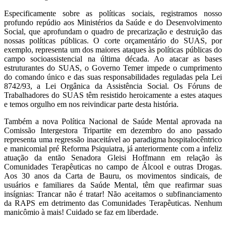
Especificamente sobre as políticas sociais, registramos nosso
profundo repúdio aos Ministérios da Saúde e do Desenvolvimento
Social, que aprofundam o quadro de precarização e destruição das
nossas políticas públicas. O corte orçamentário do SUAS, por
exemplo, representa um dos maiores ataques às políticas públicas do
campo socioassistencial na última década. Ao atacar as bases
estruturantes do SUAS, o Governo Temer impede o cumprimento
do comando único e das suas responsabilidades reguladas pela Lei
8742/93, a Lei Orgânica da Assistência Social. Os Fóruns de
Trabalhadores do SUAS têm resistido heroicamente a estes ataques
e temos orgulho em nos reivindicar parte desta história.
Também a nova Política Nacional de Saúde Mental aprovada na
Comissão Intergestora Tripartite em dezembro do ano passado
representa uma regressão inaceitável ao paradigma hospitalocêntrico
e manicomial pré Reforma Psiquiatra, já anteriormente com a infeliz
atuação da então Senadora Gleisi Hoffmann em relação às
Comunidades Terapêuticas no campo de Álcool e outras Drogas.
Aos 30 anos da Carta de Bauru, os movimentos sindicais, de
usuários e familiares da Saúde Mental, têm que reafirmar suas
insígnias: Trancar não é tratar! Não aceitamos o subfinanciamento
da RAPS em detrimento das Comunidades Terapêuticas. Nenhum
manicômio à mais! Cuidado se faz em liberdade.