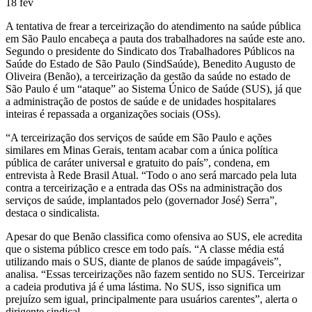
18
fev
A tentativa de frear a terceirização do atendimento na saúde pública
em São Paulo encabeça a pauta dos trabalhadores na saúde este ano.
Segundo o presidente do Sindicato dos Trabalhadores Públicos na
Saúde do Estado de São Paulo (SindSaúde), Benedito Augusto de
Oliveira (Benão), a terceirização da gestão da saúde no estado de
São Paulo é um “ataque” ao Sistema Único de Saúde (SUS), já que
a administração de postos de saúde e de unidades hospitalares
inteiras é repassada a organizações sociais (OSs).
“A terceirização dos serviços de saúde em São Paulo e ações
similares em Minas Gerais, tentam acabar com a única política
pública de caráter universal e gratuito do país”, condena, em
entrevista à Rede Brasil Atual. “Todo o ano será marcado pela luta
contra a terceirização e a entrada das OSs na administração dos
serviços de saúde, implantados pelo (governador José) Serra”,
destaca o sindicalista.
Apesar do que Benão classifica como ofensiva ao SUS, ele acredita
que o sistema público cresce em todo país. “A classe média está
utilizando mais o SUS, diante de planos de saúde impagáveis”,
analisa. “Essas terceirizações não fazem sentido no SUS. Terceirizar
a cadeia produtiva já é uma lástima. No SUS, isso significa um
prejuízo sem igual, principalmente para usuários carentes”, alerta o
dirigente sindical.