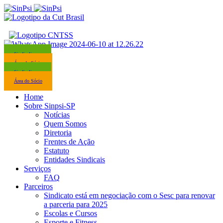
Sindicalize-se
Área do Sócio
Sindicalize-se
Área do Sócio
Home
Sobre Sinpsi-SP
Notícias
Quem Somos
Diretoria
Frentes de Ação
Estatuto
Entidades Sindicais
Serviços
FAQ
Parceiros
Sindicato está em negociação com o Sesc para renovar
a parceria para 2025
Escolas e Cursos
Esporte e Fitness