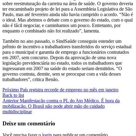
sobre reestruturação da carreira na área de saúde. O governo deveria
ter encaminhado projeto de lei para a Assembleia Legislativa de São
Paulo, mas até fevereiro ainda não havia cumprido o acordo. “Não é
o ideal. Mas abrimos o debate com o governo do estado, com o qual
não é fácil negociar, e caminhamos um pouco. Entretanto, por
enquanto o combinado não foi realizado”, lamenta.
Também no ano passado, o SindSaúde conseguiu estender um
prêmio de incentivo a trabalhadores transferidos do serviço estadual
para o municipal e garantia de emprego a funcionários contratados
em 2007, sem concurso. Depois da aprovação de uma nova
legislação previdenciária no estado, todos os trabalhadores que
ingressaram em 2007 na saúde do estado seriam demitidos. “O
governo contrata, demite, sem se preocupar com a vida desses
trabalhadores”, critica Benão.
Próximo
País registra recorde de emprego no mês em janeiro
Back to list
Anterior
Manifestação contra o PL do Ato Médico. É hora da
mobilização. O Brasil não pode abrir mão do cuidado
multidisciplinar
Deixe um comentário
Você precisa fazer o
login
para publicar um comentário.