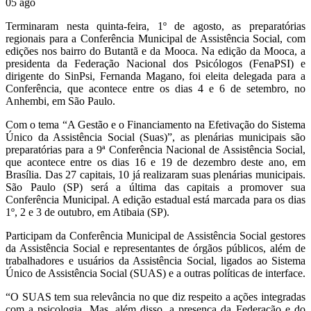
05
ago
Terminaram nesta quinta-feira, 1º de agosto, as preparatórias
regionais para a Conferência Municipal de Assistência Social, com
edições nos bairro do Butantã e da Mooca. Na edição da Mooca, a
presidenta da Federação Nacional dos Psicólogos (FenaPSI) e
dirigente do SinPsi, Fernanda Magano, foi eleita delegada para a
Conferência, que acontece entre os dias 4 e 6 de setembro, no
Anhembi, em São Paulo.
Com o tema “A Gestão e o Financiamento na Efetivação do Sistema
Único da Assistência Social (Suas)”, as plenárias municipais são
preparatórias para a 9ª Conferência Nacional de Assistência Social,
que acontece entre os dias 16 e 19 de dezembro deste ano, em
Brasília. Das 27 capitais, 10 já realizaram suas plenárias municipais.
São Paulo (SP) será a última das capitais a promover sua
Conferência Municipal. A edição estadual está marcada para os dias
1º, 2 e 3 de outubro, em Atibaia (SP).
Participam da Conferência Municipal de Assistência Social gestores
da Assistência Social e representantes de órgãos públicos, além de
trabalhadores e usuários da Assistência Social, ligados ao Sistema
Único de Assistência Social (SUAS) e a outras políticas de interface.
“O SUAS tem sua relevância no que diz respeito a ações integradas
com a psicologia. Mas, além disso, a presença da Federação e do