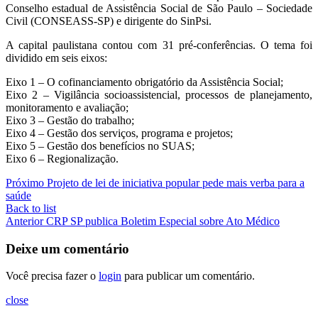
Conselho estadual de Assistência Social de São Paulo – Sociedade
Civil (CONSEASS-SP) e dirigente do SinPsi.
A capital paulistana contou com 31 pré-conferências. O tema foi
dividido em seis eixos:
Eixo 1 – O cofinanciamento obrigatório da Assistência Social;
Eixo 2 – Vigilância socioassistencial, processos de planejamento,
monitoramento e avaliação;
Eixo 3 – Gestão do trabalho;
Eixo 4 – Gestão dos serviços, programa e projetos;
Eixo 5 – Gestão dos benefícios no SUAS;
Eixo 6 – Regionalização.
Próximo
Projeto de lei de iniciativa popular pede mais verba para a
saúde
Back to list
Anterior
CRP SP publica Boletim Especial sobre Ato Médico
Deixe um comentário
Você precisa fazer o
login
para publicar um comentário.
close