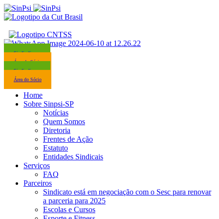
Sindicalize-se
Área do Sócio
Sindicalize-se
Área do Sócio
Home
Sobre Sinpsi-SP
Notícias
Quem Somos
Diretoria
Frentes de Ação
Estatuto
Entidades Sindicais
Serviços
FAQ
Parceiros
Sindicato está em negociação com o Sesc para renovar
a parceria para 2025
Escolas e Cursos
Esporte e Fitness