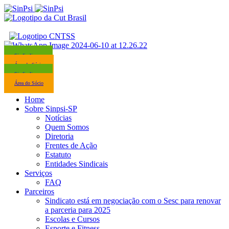
Sindicalize-se
Área do Sócio
Sindicalize-se
Área do Sócio
Home
Sobre Sinpsi-SP
Notícias
Quem Somos
Diretoria
Frentes de Ação
Estatuto
Entidades Sindicais
Serviços
FAQ
Parceiros
Sindicato está em negociação com o Sesc para renovar
a parceria para 2025
Escolas e Cursos
Esporte e Fitness