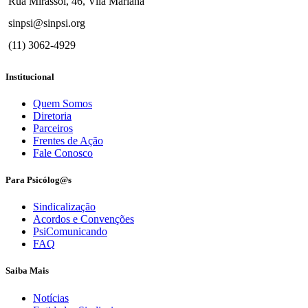
Rua Mirassol, 46, Vila Mariana
sinpsi@sinpsi.org
(11) 3062-4929
Institucional
Quem Somos
Diretoria
Parceiros
Frentes de Ação
Fale Conosco
Para Psicólog@s
Sindicalização
Acordos e Convenções
PsiComunicando
FAQ
Saiba Mais
Notícias