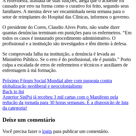
A enfermeira, afastada de suas funções, alega que o acidente foi
causado por erro na forma como o curativo foi feito, segundo seus
familiares. A menina deve ser encaminhada nesta semana para o
setor de reimplantes do Hospital das Clínicas, informou o governo.
O presidente do Coren, Claudio Alves Porto, não soube dizer
quantas denúncias terminam em punições para os enfermeiros. “Em
todos os casos é instaurado procedimento administrativo. O
profissional e a instituição são investigados e têm direito à defesa.
Se comprovada falha na instituição, a denúncia é levada ao
Ministério Público. Se o erro é do profissional, ele é punido.” Porto
culpa a escalada de erros de enfermeiros e técnicos e auxiliares de
enfermagem à má formação.
Próximo
Fórum Social Mundial abre com passeata contra
globalização neoliberal e neocolonialismo
Back to list
Anterior
SinPsi já recebeu 3 mil cartas com o Manifesto pela
redução da jornada para 30 horas semanais. É a disposição de luta
da categoria!
Deixe um comentário
Você precisa fazer o
login
para publicar um comentário.