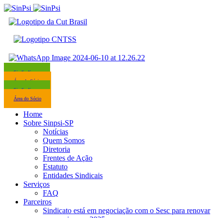
Sindicalize-se
Área do Sócio
Sindicalize-se
Área do Sócio
Home
Sobre Sinpsi-SP
Notícias
Quem Somos
Diretoria
Frentes de Ação
Estatuto
Entidades Sindicais
Serviços
FAQ
Parceiros
Sindicato está em negociação com o Sesc para renovar