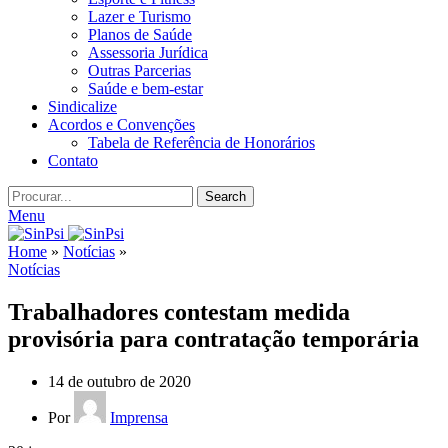
Lazer e Turismo
Planos de Saúde
Assessoria Jurídica
Outras Parcerias
Saúde e bem-estar
Sindicalize
Acordos e Convenções
Tabela de Referência de Honorários
Contato
Search
Menu
Home
»
Notícias
»
Notícias
Trabalhadores contestam medida
provisória para contratação temporária
14 de outubro de 2020
Por
Imprensa