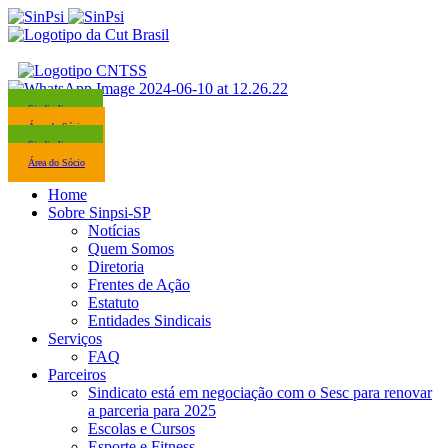
Sindicalize-se
Área do Sócio
Sindicalize-se
Área do Sócio
Home
Sobre Sinpsi-SP
Notícias
Quem Somos
Diretoria
Frentes de Ação
Estatuto
Entidades Sindicais
Serviços
FAQ
Parceiros
Sindicato está em negociação com o Sesc para renovar
a parceria para 2025
Escolas e Cursos
Esporte e Fitness