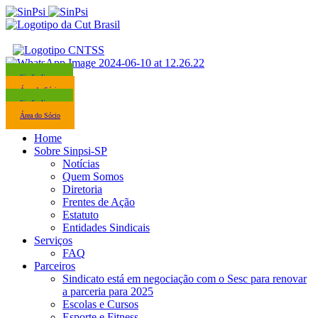
Sindicalize-se
Área do Sócio
Sindicalize-se
Área do Sócio
Home
Sobre Sinpsi-SP
Notícias
Quem Somos
Diretoria
Frentes de Ação
Estatuto
Entidades Sindicais
Serviços
FAQ
Parceiros
Sindicato está em negociação com o Sesc para renovar
a parceria para 2025
Escolas e Cursos
Esporte e Fitness