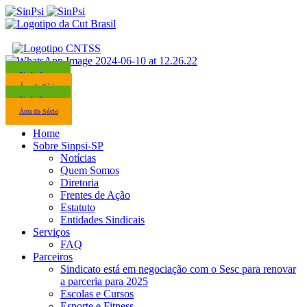
Sindicalize-se
Área do Sócio
Sindicalize-se
Área do Sócio
Home
Sobre Sinpsi-SP
Notícias
Quem Somos
Diretoria
Frentes de Ação
Estatuto
Entidades Sindicais
Serviços
FAQ
Parceiros
Sindicato está em negociação com o Sesc para renovar
a parceria para 2025
Escolas e Cursos
Esporte e Fitness