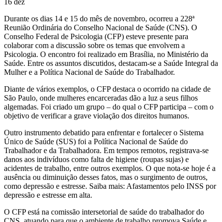
16
dez
Durante os dias 14 e 15 do mês de novembro, ocorreu a 228ª
Reunião Ordinária do Conselho Nacional de Saúde (CNS). O
Conselho Federal de Psicologia (CFP) esteve presente para
colaborar com a discussão sobre os temas que envolvem a
Psicologia. O encontro foi realizado em Brasília, no Ministério da
Saúde. Entre os assuntos discutidos, destacam-se a Saúde Integral da
Mulher e a Política Nacional de Saúde do Trabalhador.
Diante de vários exemplos, o CFP destaca o ocorrido na cidade de
São Paulo, onde mulheres encarceradas dão a luz a seus filhos
algemadas. Foi criado um grupo – do qual o CFP participa – com o
objetivo de verificar a grave violação dos direitos humanos.
Outro instrumento debatido para enfrentar e fortalecer o Sistema
Único de Saúde (SUS) foi a Política Nacional de Saúde do
Trabalhador e da Trabalhadora. Em tempos remotos, registrava-se
danos aos indivíduos como falta de higiene (roupas sujas) e
acidentes de trabalho, entre outros exemplos. O que nota-se hoje é a
ausência ou diminuição desses fatos, mas o surgimento de outros,
como depressão e estresse. Saiba mais: Afastamentos pelo INSS por
depressão e estresse em alta.
O CFP está na comissão intersetorial de saúde do trabalhador do
CNS, atuando para que o ambiente de trabalho promova Saúde e