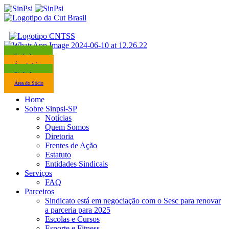
Sindicalize-se
Área do Sócio
Sindicalize-se
Área do Sócio
Home
Sobre Sinpsi-SP
Notícias
Quem Somos
Diretoria
Frentes de Ação
Estatuto
Entidades Sindicais
Serviços
FAQ
Parceiros
Sindicato está em negociação com o Sesc para renovar
a parceria para 2025
Escolas e Cursos
Esporte e Fitness