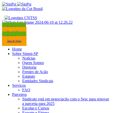
Sindicalize-se
Área do Sócio
Sindicalize-se
Área do Sócio
Home
Sobre Sinpsi-SP
Notícias
Quem Somos
Diretoria
Frentes de Ação
Estatuto
Entidades Sindicais
Serviços
FAQ
Parceiros
Sindicato está em negociação com o Sesc para renovar
a parceria para 2025
Escolas e Cursos
Esporte e Fitness