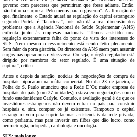
governo com pareceres que permitiram que fosse adiante. Então,
não foi uma surpresa. Pelo menos para o governo”. A afirmação de
que, finalmente, o Estado atuará na regulação do capital estrangeiro
segundo Portela é “falaciosa”, pois não dá a real dimensão dos
problemas que a Agência Nacional de Saúde Suplementar (ANS)
enfrenta junto às empresas nacionais. “Temos assistido uma
regulação extremamente falha do ponto de vista dos interesses do
SUS. Nem mesmo o ressarcimento está sendo feito plenamente.
Sem falar da porta giratória. Os diretores da ANS saem para assumir
cargos nas operadoras e vice-versa. Ou seja, o órgão regulador está
dirigido por membros do setor regulado. É uma situação de
captura”, critica.
Antes e depois da sanção, notícias de negociações da compra de
hospitais pipocaram na mídia comercial. No dia 23 de janeiro, a
Folha de S. Paulo anunciou que a Rede D´Or, maior empresa de
hospitais do país (com 27 unidades), estava em negociações com o
fundo estadunidense Carlyle. Contudo, a avaliação geral é de que os
investidores estrangeiros não devem entrar no país para construir
hospitais e, sim, comprar os já existentes. Tampouco o capital
estrangeiro vem para suprir lacunas assistenciais da rede privada,
como pediatria, mas para investir em filões que dão lucro, como
neurocirurgia, ortopedia, cardiologia e oncologia.
SUS: mais longe