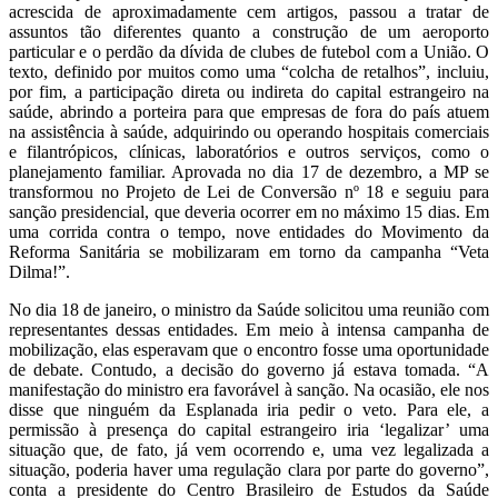
acrescida de aproximadamente cem artigos, passou a tratar de
assuntos tão diferentes quanto a construção de um aeroporto
particular e o perdão da dívida de clubes de futebol com a União. O
texto, definido por muitos como uma “colcha de retalhos”, incluiu,
por fim, a participação direta ou indireta do capital estrangeiro na
saúde, abrindo a porteira para que empresas de fora do país atuem
na assistência à saúde, adquirindo ou operando hospitais comerciais
e filantrópicos, clínicas, laboratórios e outros serviços, como o
planejamento familiar. Aprovada no dia 17 de dezembro, a MP se
transformou no Projeto de Lei de Conversão nº 18 e seguiu para
sanção presidencial, que deveria ocorrer em no máximo 15 dias. Em
uma corrida contra o tempo, nove entidades do Movimento da
Reforma Sanitária se mobilizaram em torno da campanha “Veta
Dilma!”.
No dia 18 de janeiro, o ministro da Saúde solicitou uma reunião com
representantes dessas entidades. Em meio à intensa campanha de
mobilização, elas esperavam que o encontro fosse uma oportunidade
de debate. Contudo, a decisão do governo já estava tomada. “A
manifestação do ministro era favorável à sanção. Na ocasião, ele nos
disse que ninguém da Esplanada iria pedir o veto. Para ele, a
permissão à presença do capital estrangeiro iria ‘legalizar’ uma
situação que, de fato, já vem ocorrendo e, uma vez legalizada a
situação, poderia haver uma regulação clara por parte do governo”,
conta a presidente do Centro Brasileiro de Estudos da Saúde