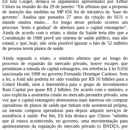
Eli Iola Gurgel, destaca os argumentos apresentados por Arthur
Chioro na reunião do dia 29 de janeiro: “Ele afirmou que a proposta
de inserção das medidas na MP 656 foi de iniciativa da ‘base do
governo’. Analisa que passados 27 anos da criação do SUS o
mundo mudou muito… Ao longo desse período ocorreu um
processo ‘lento e gradual’ de abertura para o capital estrangeiro”.
Ainda de acordo com o relato, o titular da Saúde teria dito que a
Constituição de 1988 prevê um sistema de saúde público, mas não
estatal, e que, hoje, não seria possível ignorar o fato de 52 milhões
de pessoas terem planos de saúde.
Ainda segundo o relato, o ministro afirmou que ao longo do
processo de expansão do mercado privado, houve escapes que
permitiram a entrada do capital estrangeiro, em referência à lei 9.656
sancionada em 1998 no governo Fernando Henrique Cardoso. Sem
a lei, a Amil não poderia ter sido vendida por R$ 10 bilhões para a
United Health, nem a Intermédica para o grupo de investimentos
Bain Capital por quase R$ 2 bilhões. De acordo com o ministro, o
caso explicita a assimetria criada no mercado prestador privado, uma
vez que o capital estrangeiro demonstrou mais interesse em comprar
operadoras de planos de saúde que tinham rede assistencial própria,
ou mesmo comprou operadoras para depois adquirir serviços de
assistência à saúde. Por fim, Eli Iola destaca que Chioro “admitiu
que já estava acontecendo, no governo, uma movimentação para
aprimoramento da regulação do mercado privado (o BNDES, por