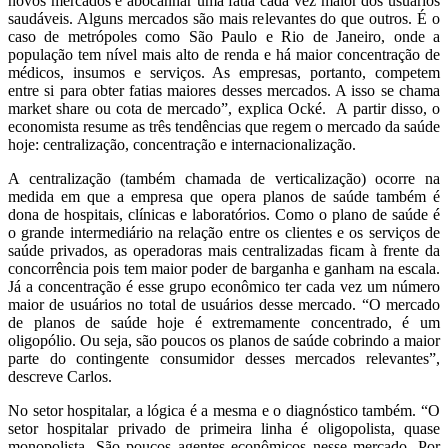
novos mercados e abocanhar uma fatia cada vez maior dos usuários
saudáveis. Alguns mercados são mais relevantes do que outros. É o
caso de metrópoles como São Paulo e Rio de Janeiro, onde a
população tem nível mais alto de renda e há maior concentração de
médicos, insumos e serviços. As empresas, portanto, competem
entre si para obter fatias maiores desses mercados. A isso se chama
market share ou cota de mercado”, explica Ocké. A partir disso, o
economista resume as três tendências que regem o mercado da saúde
hoje: centralização, concentração e internacionalização.
A centralização (também chamada de verticalização) ocorre na
medida em que a empresa que opera planos de saúde também é
dona de hospitais, clínicas e laboratórios. Como o plano de saúde é
o grande intermediário na relação entre os clientes e os serviços de
saúde privados, as operadoras mais centralizadas ficam à frente da
concorrência pois tem maior poder de barganha e ganham na escala.
Já a concentração é esse grupo econômico ter cada vez um número
maior de usuários no total de usuários desse mercado. “O mercado
de planos de saúde hoje é extremamente concentrado, é um
oligopólio. Ou seja, são poucos os planos de saúde cobrindo a maior
parte do contingente consumidor desses mercados relevantes”,
descreve Carlos.
No setor hospitalar, a lógica é a mesma e o diagnóstico também. “O
setor hospitalar privado de primeira linha é oligopolista, quase
monopolista. São poucos agentes econômicos nesse mercado. Por