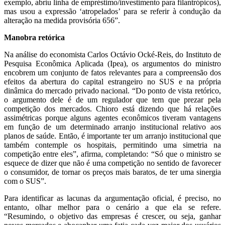
exemplo, abriu linha de empréstimo/investimento para filantrópicos),
mas usou a expressão ‘atropelados’ para se referir à condução da
alteração na medida provisória 656”.
Manobra retórica
Na análise do economista Carlos Octávio Ocké-Reis, do Instituto de
Pesquisa Econômica Aplicada (Ipea), os argumentos do ministro
encobrem um conjunto de fatos relevantes para a compreensão dos
efeitos da abertura do capital estrangeiro no SUS e na própria
dinâmica do mercado privado nacional. “Do ponto de vista retórico,
o argumento dele é de um regulador que tem que prezar pela
competição dos mercados. Chioro está dizendo que há relações
assimétricas porque alguns agentes econômicos tiveram vantagens
em função de um determinado arranjo institucional relativo aos
planos de saúde. Então, é importante ter um arranjo institucional que
também contemple os hospitais, permitindo uma simetria na
competição entre eles”, afirma, completando: “Só que o ministro se
esquece de dizer que não é uma competição no sentido de favorecer
o consumidor, de tornar os preços mais baratos, de ter uma sinergia
com o SUS”.
Para identificar as lacunas da argumentação oficial, é preciso, no
entanto, olhar melhor para o cenário a que ela se refere.
“Resumindo, o objetivo das empresas é crescer, ou seja, ganhar