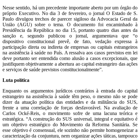
Nesse sentido, há um precedente importante aberto por um órgão do
próprio Executivo. No dia 3 de fevereiro, o jornal O Estado de S.
Paulo divulgou trechos de parecer sigiloso da Advocacia Geral da
União (AGU) sobre o tema. O documento foi encaminhado à
Presidência da República no dia 15, portanto quatro dias antes da
sanção e, segundo publicou o jornal, argumentava que “o
dispositivo constitucional prevê, de fato, vedação expressa à
participação direta ou indireta de empresas ou capitais estrangeiros
na assistência à saúde no País. A ressalva aos casos previstos em lei
deve portanto ser entendida como alusão a casos excepcionais, que
justifiquem objetivamente a abertura ao capital estrangeiro das ações
e serviços de saúde previstos constitucionalmente”.
Luta política
Enquanto os argumentos jurídicos contrários à entrada do capital
estrangeiro na assistência à saúde têm peso, o mesmo não se pode
dizer da atuação política das entidades e da militância do SUS,
frente a uma correlação de forças desfavorável. Na avaliação de
Carlos Ocké-Reis, o movimento sofre de uma lacuna teórica e
estratégica. “A construção do SUS universal, integral e equitativo é
um objetivo estratégico do Movimento da Reforma Sanitária. Se
esse objetivo é consensual, ele sozinho não permite homogeneizar a
caracterização da conjuntura, nem organizar ações táticas, tampouco