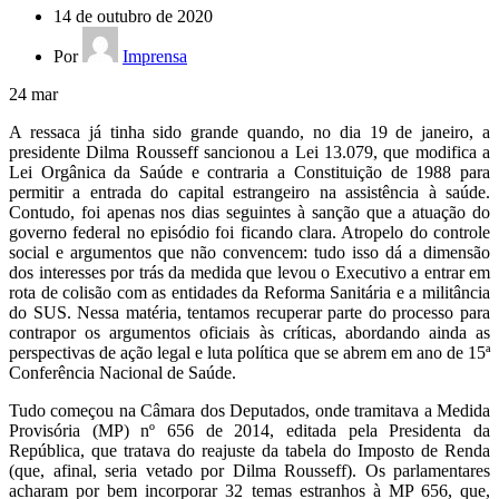
14 de outubro de 2020
Por
Imprensa
24
mar
A ressaca já tinha sido grande quando, no dia 19 de janeiro, a
presidente Dilma Rousseff sancionou a Lei 13.079, que modifica a
Lei Orgânica da Saúde e contraria a Constituição de 1988 para
permitir a entrada do capital estrangeiro na assistência à saúde.
Contudo, foi apenas nos dias seguintes à sanção que a atuação do
governo federal no episódio foi ficando clara. Atropelo do controle
social e argumentos que não convencem: tudo isso dá a dimensão
dos interesses por trás da medida que levou o Executivo a entrar em
rota de colisão com as entidades da Reforma Sanitária e a militância
do SUS. Nessa matéria, tentamos recuperar parte do processo para
contrapor os argumentos oficiais às críticas, abordando ainda as
perspectivas de ação legal e luta política que se abrem em ano de 15ª
Conferência Nacional de Saúde.
Tudo começou na Câmara dos Deputados, onde tramitava a Medida
Provisória (MP) nº 656 de 2014, editada pela Presidenta da
República, que tratava do reajuste da tabela do Imposto de Renda
(que, afinal, seria vetado por Dilma Rousseff). Os parlamentares
acharam por bem incorporar 32 temas estranhos à MP 656, que,