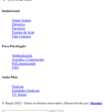
Institucional
Quem Somos
Diretoria
Parceiros
Frentes de Ação
Fale Conosco
Para Psicólog@s
Sindicalização
Acordos e Convenções
PsiComunicando
FAQ
Saiba Mais
Notícias
Entidades Sindicais
TV Sinpsi
© Sinpsi 2025 - Todos os direitos reservados | Desenvolvido por:
Manduá