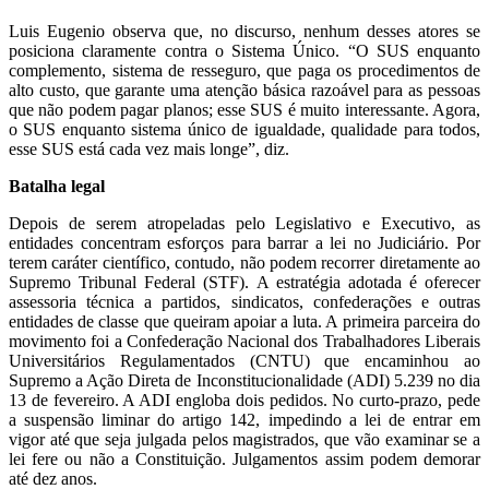
Luis Eugenio observa que, no discurso, nenhum desses atores se
posiciona claramente contra o Sistema Único. “O SUS enquanto
complemento, sistema de resseguro, que paga os procedimentos de
alto custo, que garante uma atenção básica razoável para as pessoas
que não podem pagar planos; esse SUS é muito interessante. Agora,
o SUS enquanto sistema único de igualdade, qualidade para todos,
esse SUS está cada vez mais longe”, diz.
Batalha legal
Depois de serem atropeladas pelo Legislativo e Executivo, as
entidades concentram esforços para barrar a lei no Judiciário. Por
terem caráter científico, contudo, não podem recorrer diretamente ao
Supremo Tribunal Federal (STF). A estratégia adotada é oferecer
assessoria técnica a partidos, sindicatos, confederações e outras
entidades de classe que queiram apoiar a luta. A primeira parceira do
movimento foi a Confederação Nacional dos Trabalhadores Liberais
Universitários Regulamentados (CNTU) que encaminhou ao
Supremo a Ação Direta de Inconstitucionalidade (ADI) 5.239 no dia
13 de fevereiro. A ADI engloba dois pedidos. No curto-prazo, pede
a suspensão liminar do artigo 142, impedindo a lei de entrar em
vigor até que seja julgada pelos magistrados, que vão examinar se a
lei fere ou não a Constituição. Julgamentos assim podem demorar
até dez anos.