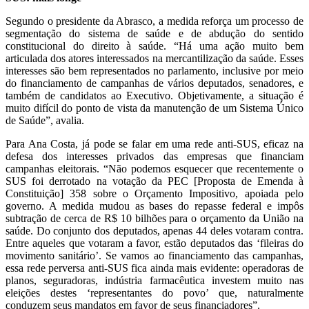
Segundo o presidente da Abrasco, a medida reforça um processo de
segmentação do sistema de saúde e de abdução do sentido
constitucional do direito à saúde. “Há uma ação muito bem
articulada dos atores interessados na mercantilização da saúde. Esses
interesses são bem representados no parlamento, inclusive por meio
do financiamento de campanhas de vários deputados, senadores, e
também de candidatos ao Executivo. Objetivamente, a situação é
muito difícil do ponto de vista da manutenção de um Sistema Único
de Saúde”, avalia.
Para Ana Costa, já pode se falar em uma rede anti-SUS, eficaz na
defesa dos interesses privados das empresas que financiam
campanhas eleitorais. “Não podemos esquecer que recentemente o
SUS foi derrotado na votação da PEC [Proposta de Emenda à
Constituição] 358 sobre o Orçamento Impositivo, apoiada pelo
governo. A medida mudou as bases do repasse federal e impôs
subtração de cerca de R$ 10 bilhões para o orçamento da União na
saúde. Do conjunto dos deputados, apenas 44 deles votaram contra.
Entre aqueles que votaram a favor, estão deputados das ‘fileiras do
movimento sanitário’. Se vamos ao financiamento das campanhas,
essa rede perversa anti-SUS fica ainda mais evidente: operadoras de
planos, seguradoras, indústria farmacêutica investem muito nas
eleições destes ‘representantes do povo’ que, naturalmente
conduzem seus mandatos em favor de seus financiadores”.