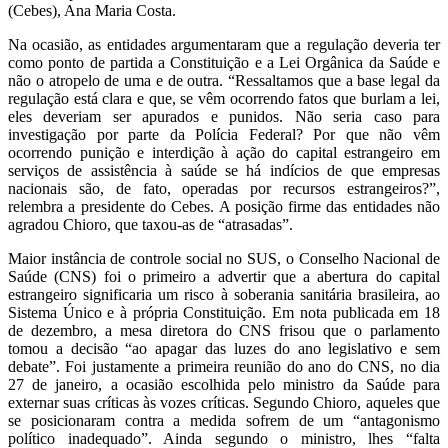
(Cebes), Ana Maria Costa.
Na ocasião, as entidades argumentaram que a regulação deveria ter
como ponto de partida a Constituição e a Lei Orgânica da Saúde e
não o atropelo de uma e de outra. “Ressaltamos que a base legal da
regulação está clara e que, se vêm ocorrendo fatos que burlam a lei,
eles deveriam ser apurados e punidos. Não seria caso para
investigação por parte da Polícia Federal? Por que não vêm
ocorrendo punição e interdição à ação do capital estrangeiro em
serviços de assistência à saúde se há indícios de que empresas
nacionais são, de fato, operadas por recursos estrangeiros?”,
relembra a presidente do Cebes. A posição firme das entidades não
agradou Chioro, que taxou-as de “atrasadas”.
Maior instância de controle social no SUS, o Conselho Nacional de
Saúde (CNS) foi o primeiro a advertir que a abertura do capital
estrangeiro significaria um risco à soberania sanitária brasileira, ao
Sistema Único e à própria Constituição. Em nota publicada em 18
de dezembro, a mesa diretora do CNS frisou que o parlamento
tomou a decisão “ao apagar das luzes do ano legislativo e sem
debate”. Foi justamente a primeira reunião do ano do CNS, no dia
27 de janeiro, a ocasião escolhida pelo ministro da Saúde para
externar suas críticas às vozes críticas. Segundo Chioro, aqueles que
se posicionaram contra a medida sofrem de um “antagonismo
político inadequado”. Ainda segundo o ministro, lhes “falta