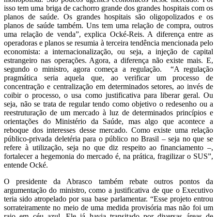
isso tem uma briga de cachorro grande dos grandes hospitais com os
planos de saúde. Os grandes hospitais são oligopolizados e os
planos de saúde também. Uns tem uma relação de compra, outros
uma relação de venda”, explica Ocké-Reis. A diferença entre as
operadoras e planos se resumia à terceira tendência mencionada pelo
economista: a internacionalização, ou seja, a injeção de capital
estrangeiro nas operações. Agora, a diferença não existe mais. E,
segundo o ministro, agora começa a regulação. “A regulação
pragmática seria aquela que, ao verificar um processo de
concentração e centralização em determinados setores, ao invés de
coibir o processo, o usa como justificativa para liberar geral. Ou
seja, não se trata de regular tendo como objetivo o redesenho ou a
reestruturação de um mercado à luz de determinados princípios e
orientações do Ministério da Saúde, mas algo que acontece a
reboque dos interesses desse mercado. Como existe uma relação
público-privada deletéria para o público no Brasil – seja no que se
refere à utilização, seja no que diz respeito ao financiamento –,
fortalecer a hegemonia do mercado é, na prática, fragilizar o SUS”,
entende Ocké.
O presidente da Abrasco também rebate outros pontos da
argumentação do ministro, como a justificativa de que o Executivo
teria sido atropelado por sua base parlamentar. “Esse projeto entrou
sorrateiramente no meio de uma medida provisória mas não foi um
raio em céu azul. Ele já havia transitado por diversas áreas de