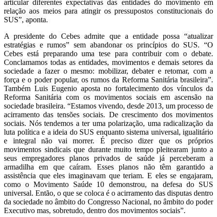
articular diferentes expectativas das entidades do movimento em
relação aos meios para atingir os pressupostos constitucionais do
SUS”, aponta.
A presidente do Cebes admite que a entidade possa “atualizar
estratégias e rumos” sem abandonar os princípios do SUS. “O
Cebes está preparando uma tese para contribuir com o debate.
Conclamamos todas as entidades, movimentos e demais setores da
sociedade a fazer o mesmo: mobilizar, debater e retomar, com a
força e o poder popular, os rumos da Reforma Sanitária brasileira”.
Também Luis Eugenio aposta no fortalecimento dos vínculos da
Reforma Sanitária com os movimentos sociais em ascensão na
sociedade brasileira. “Estamos vivendo, desde 2013, um processo de
acirramento das tensões sociais. De crescimento dos movimentos
sociais. Nós tendemos a ter uma polarização, uma radicalização da
luta política e a ideia do SUS enquanto sistema universal, igualitário
e integral não vai morrer. É preciso dizer que os próprios
movimentos sindicais que durante muito tempo pleitearam junto a
seus empregadores planos privados de saúde já perceberam a
armadilha em que caíram. Esses planos não têm garantido a
assistência que eles imaginavam que teriam. E eles se engajaram,
como o Movimento Saúde 10 demonstrou, na defesa do SUS
universal. Então, o que se coloca é o acirramento das disputas dentro
da sociedade no âmbito do Congresso Nacional, no âmbito do poder
Executivo mas, sobretudo, dentro dos movimentos sociais”.