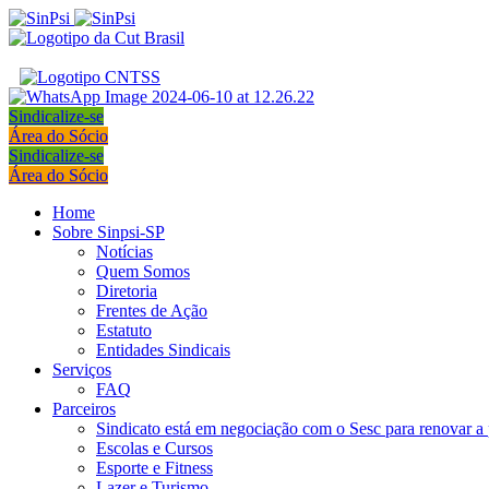
Sindicalize-se
Área do Sócio
Sindicalize-se
Área do Sócio
Home
Sobre Sinpsi-SP
Notícias
Quem Somos
Diretoria
Frentes de Ação
Estatuto
Entidades Sindicais
Serviços
FAQ
Parceiros
Sindicato está em negociação com o Sesc para renovar a 
Escolas e Cursos
Esporte e Fitness
Lazer e Turismo