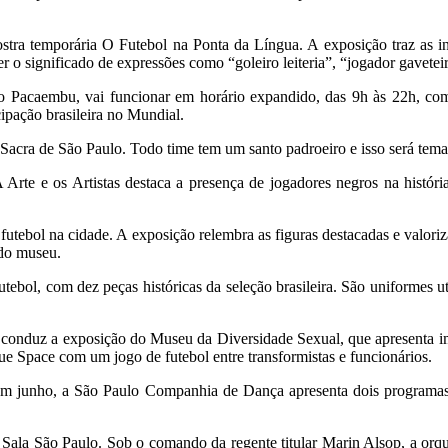
ostra temporária O Futebol na Ponta da Língua. A exposição traz as i
er o significado de expressões como “goleiro leiteria”, “jogador gavetei
do Pacaembu, vai funcionar em horário expandido, das 9h às 22h, com
cipação brasileira no Mundial.
 Sacra de São Paulo. Todo time tem um santo padroeiro e isso será tema 
Arte e os Artistas destaca a presença de jogadores negros na história
futebol na cidade. A exposição relembra as figuras destacadas e valoriza
 do museu.
futebol, com dez peças históricas da seleção brasileira. São uniformes 
onduz a exposição do Museu da Diversidade Sexual, que apresenta ima
e Space com um jogo de futebol entre transformistas e funcionários.
Em junho, a São Paulo Companhia de Dança apresenta dois programas
 Sala São Paulo. Sob o comando da regente titular Marin Alsop, a orqu