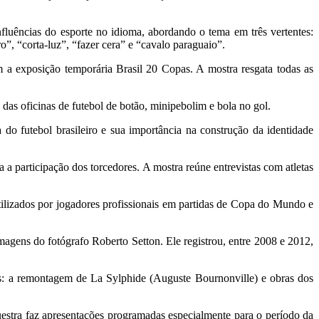
nfluências do esporte no idioma, abordando o tema em três vertentes:
ro”, “corta-luz”, “fazer cera” e “cavalo paraguaio”.
 a exposição temporária Brasil 20 Copas. A mostra resgata todas as
das oficinas de futebol de botão, minipebolim e bola no gol.
 do futebol brasileiro e sua importância na construção da identidade
 a participação dos torcedores. A mostra reúne entrevistas com atletas
utilizados por jogadores profissionais em partidas de Copa do Mundo e
gens do fotógrafo Roberto Setton. Ele registrou, entre 2008 e 2012,
: a remontagem de La Sylphide (Auguste Bournonville) e obras dos
estra faz apresentações programadas especialmente para o período da