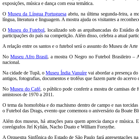
exposições, música e dança com essa temática.
O
Museu da Língua Portuguesa
abriu, na última segunda-feira, a m
língua, literatura e linguagem. A mostra ajuda os visitantes a reconhec
O
Museu do Futebol
, localizado sob as arquibancadas do Estádio 
participações do país na competição. Além disso, celebra a atual parti
A relação entre os santos e o futebol será o assunto do Museu de Arte
No
Museu Afro Brasil
, a mostra O Negro no Futebol Brasileiro – A 
nacional.
Na cidade de Tupã, o
Museu Índia Vanuíre
vai abordar a presença do 
antigos, fotografias, documentos e troféus que fazem parte do acervo
No
Museu do Café
, o público pode conferir a mostra de camisas de 
amistosos de 1970 a 2011.
O tema da homofobia e do machismo dentro de campo e nas torcidas c
o Futebol das Drags, evento que comemora o aniversário da Boate Blu
Além dos museus, há atrações para quem aprecia dança e música. 
coreógrafos Jirí Kylián, Nacho Duato e William Forsythe.
A Orquestra Sinfônica do Estado de São Paulo fará apresentações na