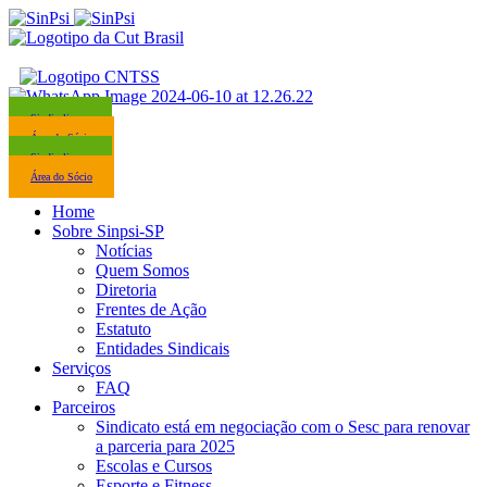
Sindicalize-se
Área do Sócio
Sindicalize-se
Área do Sócio
Home
Sobre Sinpsi-SP
Notícias
Quem Somos
Diretoria
Frentes de Ação
Estatuto
Entidades Sindicais
Serviços
FAQ
Parceiros
Sindicato está em negociação com o Sesc para renovar
a parceria para 2025
Escolas e Cursos
Esporte e Fitness