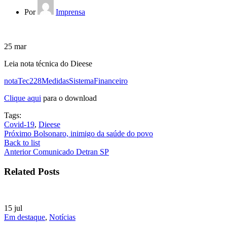
Por
Imprensa
25
mar
Leia nota técnica do Dieese
notaTec228MedidasSistemaFinanceiro
Clique aqui
para o download
Tags:
Covid-19
,
Dieese
Próximo
Bolsonaro, inimigo da saúde do povo
Back to list
Anterior
Comunicado Detran SP
Related Posts
15
jul
Em destaque
,
Notícias