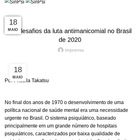
HOME
NOTÍCIAS
EM DESTAQUE
EM DESTAQUE
15
19
17
18
14
18
MAIO
MAIO
MAIO
MAIO
MAIO
MAIO
Os desafios da luta antimanicomial no Brasil
de 2020
Imprensa
18
MAIO
Por Priscila Takatsu
No final dos anos de 1970 o desenvolvimento de uma
política nacional de saúde mental era uma necessidade
urgente no Brasil. O sistema psiquiátrico, baseado
principalmente em um grande número de hospitais
psiquiátricos, caracterizados por baixa qualidade de