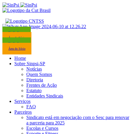
Sindicalize-se
Área do Sócio
Sindicalize-se
Área do Sócio
Home
Sobre Sinpsi-SP
Notícias
Quem Somos
Diretoria
Frentes de Ação
Estatuto
Entidades Sindicais
Serviços
FAQ
Parceiros
Sindicato está em negociação com o Sesc para renovar
a parceria para 2025
Escolas e Cursos
Esporte e Fitness