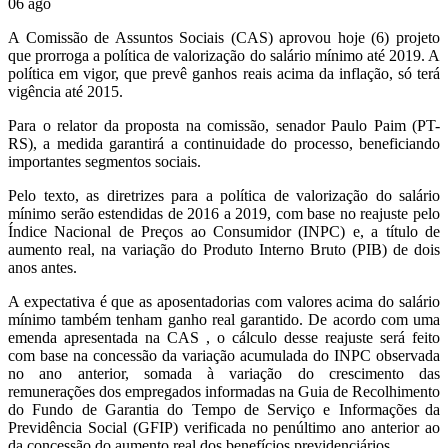
06
ago
A Comissão de Assuntos Sociais (CAS) aprovou hoje (6) projeto
que prorroga a política de valorização do salário mínimo até 2019. A
política em vigor, que prevê ganhos reais acima da inflação, só terá
vigência até 2015.
Para o relator da proposta na comissão, senador Paulo Paim (PT-
RS), a medida garantirá a continuidade do processo, beneficiando
importantes segmentos sociais.
Pelo texto, as diretrizes para a política de valorização do salário
mínimo serão estendidas de 2016 a 2019, com base no reajuste pelo
Índice Nacional de Preços ao Consumidor (INPC) e, a título de
aumento real, na variação do Produto Interno Bruto (PIB) de dois
anos antes.
A expectativa é que as aposentadorias com valores acima do salário
mínimo também tenham ganho real garantido. De acordo com uma
emenda apresentada na CAS , o cálculo desse reajuste será feito
com base na concessão da variação acumulada do INPC observada
no ano anterior, somada à variação do crescimento das
remunerações dos empregados informadas na Guia de Recolhimento
do Fundo de Garantia do Tempo de Serviço e Informações da
Previdência Social (GFIP) verificada no penúltimo ano anterior ao
da concessão do aumento real dos benefícios previdenciários.