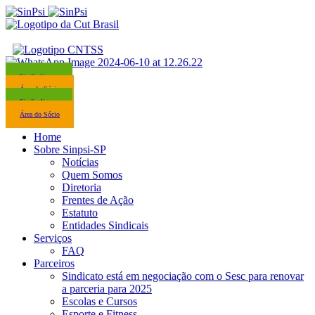
Sindicalize-se
Área do Sócio
Sindicalize-se
Área do Sócio
Home
Sobre Sinpsi-SP
Notícias
Quem Somos
Diretoria
Frentes de Ação
Estatuto
Entidades Sindicais
Serviços
FAQ
Parceiros
Sindicato está em negociação com o Sesc para renovar
a parceria para 2025
Escolas e Cursos
Esporte e Fitness