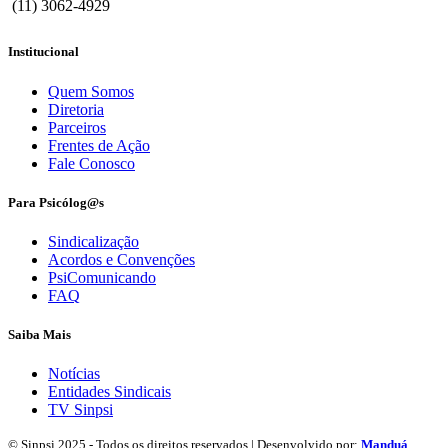
(11) 3062-4929
Institucional
Quem Somos
Diretoria
Parceiros
Frentes de Ação
Fale Conosco
Para Psicólog@s
Sindicalização
Acordos e Convenções
PsiComunicando
FAQ
Saiba Mais
Notícias
Entidades Sindicais
TV Sinpsi
© Sinpsi 2025 - Todos os direitos reservados | Desenvolvido por:
Manduá