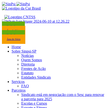
Sindicalize-se
Área do Sócio
Sindicalize-se
Área do Sócio
Home
Sobre Sinpsi-SP
Notícias
Quem Somos
Diretoria
Frentes de Ação
Estatuto
Entidades Sindicais
Serviços
FAQ
Parceiros
Sindicato está em negociação com o Sesc para renovar
a parceria para 2025
Escolas e Cursos
Esporte e Fitness