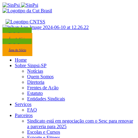
Sindicalize-se
Área do Sócio
Sindicalize-se
Área do Sócio
Home
Sobre Sinpsi-SP
Notícias
Quem Somos
Diretoria
Frentes de Ação
Estatuto
Entidades Sindicais
Serviços
FAQ
Parceiros
Sindicato está em negociação com o Sesc para renovar
a parceria para 2025
Escolas e Cursos
Esporte e Fitness