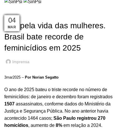
HOME
NOTÍCIAS
EM DESTAQUE
,
EM DESTAQUE
NOTÍCIAS
03
07
07
16
05
15
09
08
08
08
05
05
04
8M: pela vida das mulheres.
MAR
MAR
MAR
MAR
MAR
MAR
MAR
MAR
MAR
MAR
MAR
ABR
NOV
Brasil bate recorde de
feminicídios em 2025
Imprensa
3mar2025 –
Por Norian Segatto
O ano de 2025 bateu o triste recorde no número de
feminicídios: de janeiro e dezembro foram registrados
1507
assassinatos, conforme dados do Ministério da
Justiça e Segurança Pública. No ano anterior havia
acontecido 1464 casos;
São Paulo registrou 270
homicídios
, aumento de
8%
em relação a 2024.